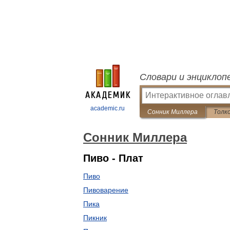
Словари и энциклоп
academic.ru
Сонник Миллера
Толк
Сонник Миллера
Пиво - Плат
Пиво
Пивоварение
Пика
Пикник