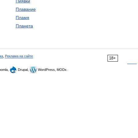
Пиявки
Плавание
Пламя
Планета
ка
,
Реклама на сайте
18+
omla,
Drupal,
WordPress, MODx.