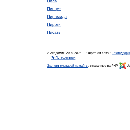
Пила
Пинцет
Пирамида
Пироги
Писать
© Академик, 2000-2026
Обратная связь:
Техподдерж
👣 Путешествия
Экспорт словарей на сайты
, сделанные на PHP,
Jo